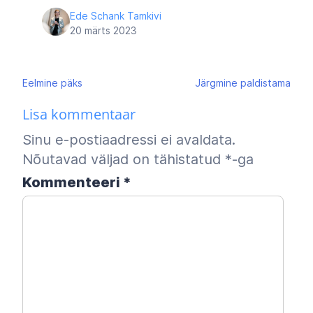
Ede Schank Tamkivi
20 märts 2023
Navigeerimine
Eelmine
päks
Järgmine
paldistama
Lisa kommentaar
Sinu e-postiaadressi ei avaldata.
Nõutavad väljad on tähistatud
*
-ga
Kommenteeri
*