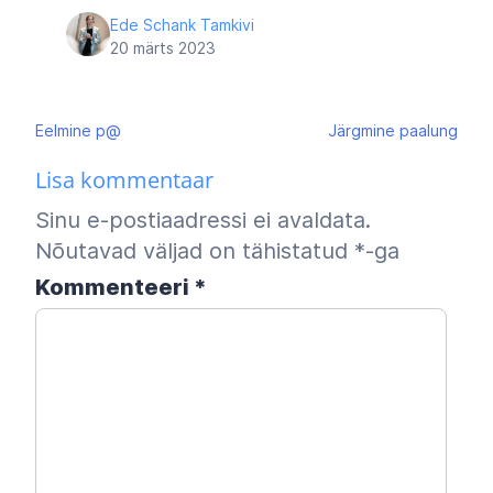
Ede Schank Tamkivi
20 märts 2023
Navigeerimine
Eelmine
p@
Järgmine
paalung
Lisa kommentaar
Sinu e-postiaadressi ei avaldata.
Nõutavad väljad on tähistatud
*
-ga
Kommenteeri
*