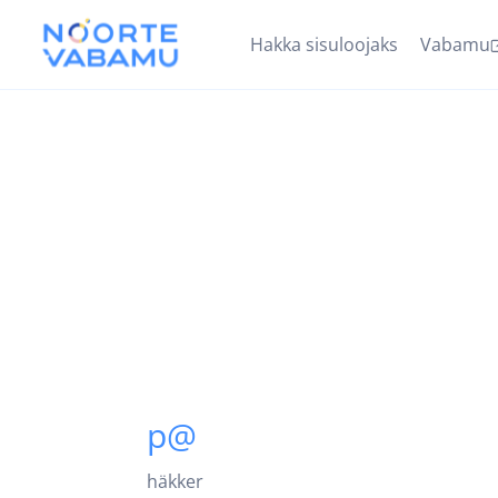
Hakka sisuloojaks
Vabamu
p@
häkker