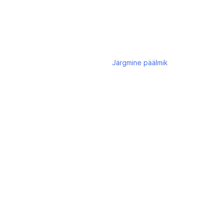
Järgmine
päälmik