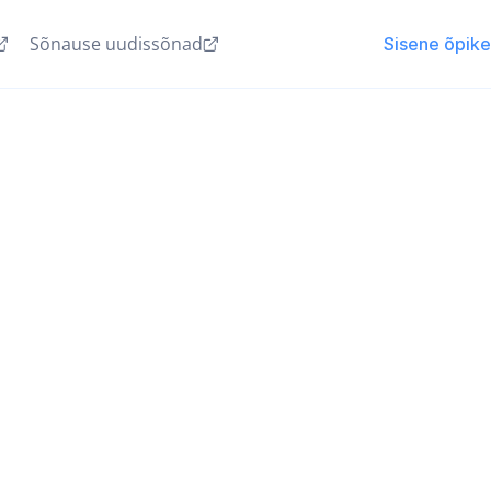
Sõnause uudissõnad
Sisene õpik