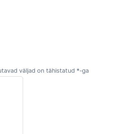
tavad väljad on tähistatud
*
-ga