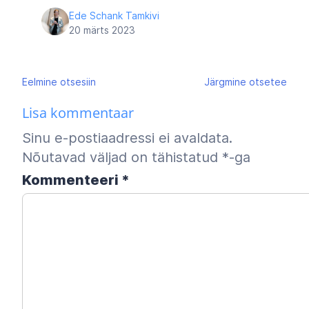
Ede Schank Tamkivi
20 märts 2023
Navigeerimine
Eelmine
otsesiin
Järgmine
otsetee
Lisa kommentaar
Sinu e-postiaadressi ei avaldata.
Nõutavad väljad on tähistatud
*
-ga
Kommenteeri
*