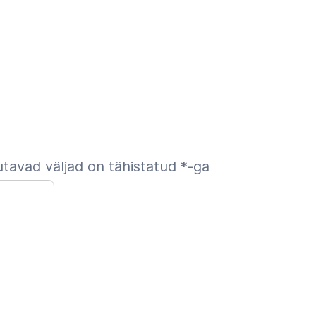
tavad väljad on tähistatud
*
-ga