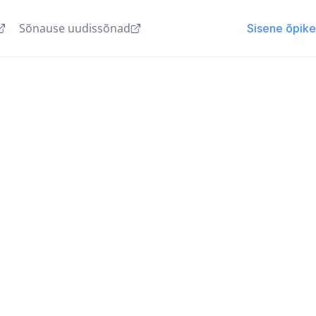
Sõnause uudissõnad
Sisene õpik