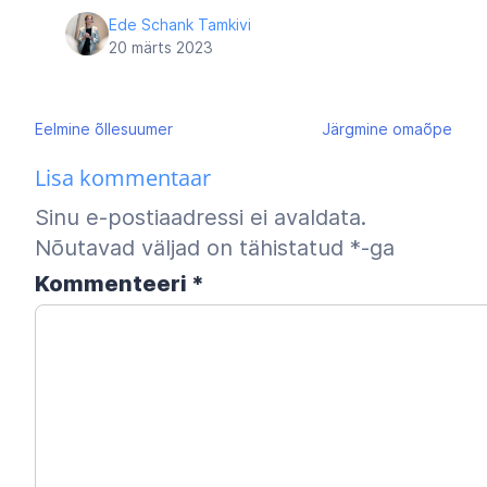
Ede Schank Tamkivi
20 märts 2023
Navigeerimine
Eelmine
õllesuumer
Järgmine
omaõpe
Lisa kommentaar
Sinu e-postiaadressi ei avaldata.
Nõutavad väljad on tähistatud
*
-ga
Kommenteeri
*