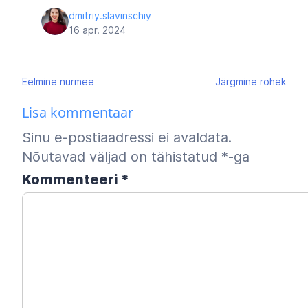
dmitriy.slavinschiy
16 apr. 2024
Navigeerimine
Eelmine
nurmee
Järgmine
rohek
Lisa kommentaar
Sinu e-postiaadressi ei avaldata.
Nõutavad väljad on tähistatud
*
-ga
Kommenteeri
*