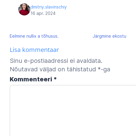
dmitriy.slavinschiy
16 apr. 2024
Navigeerimine
Eelmine
nullix a tõhusus.
Järgmine
ekostu
Lisa kommentaar
Sinu e-postiaadressi ei avaldata.
Nõutavad väljad on tähistatud
*
-ga
Kommenteeri
*