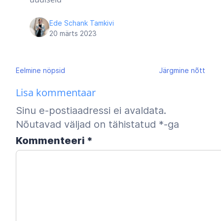
Ede Schank Tamkivi
20 märts 2023
Navigeerimine
Eelmine
nöpsid
Järgmine
nõtt
Lisa kommentaar
Sinu e-postiaadressi ei avaldata.
Nõutavad väljad on tähistatud
*
-ga
Kommenteeri
*