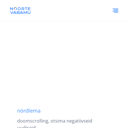
nördlema
doomscrolling, otsima negatiivseid
uudiseid