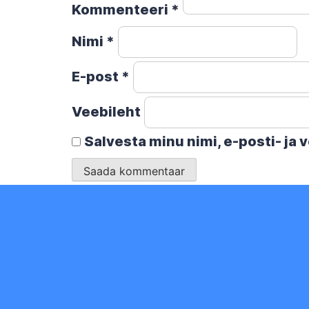
Kommenteeri
*
Nimi
*
E-post
*
Veebileht
Salvesta minu nimi, e-posti- ja