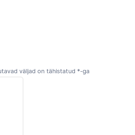
tavad väljad on tähistatud
*
-ga