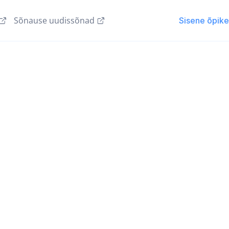
Sõnause uudissõnad
Sisene õpik