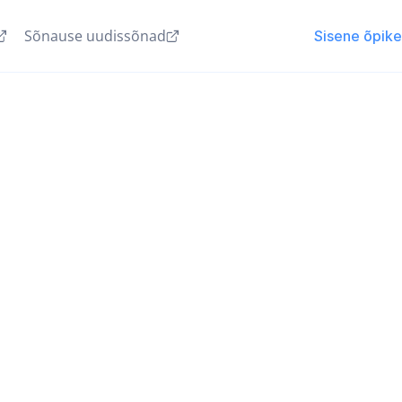
Sõnause uudissõnad
Sisene õpik