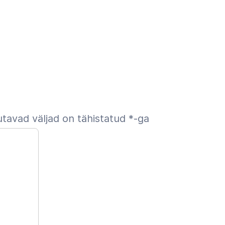
tavad väljad on tähistatud
*
-ga