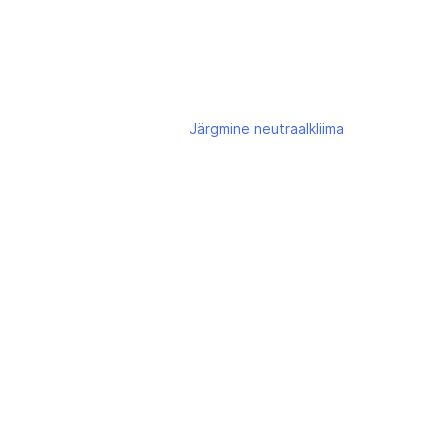
Järgmine
neutraalkliima