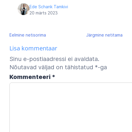
Ede Schank Tamkivi
20 märts 2023
Navigeerimine
Eelmine
netisorima
Järgmine
netitama
Lisa kommentaar
Sinu e-postiaadressi ei avaldata.
Nõutavad väljad on tähistatud
*
-ga
Kommenteeri
*