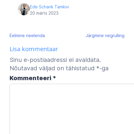
Ede Schank Tamkivi
20 märts 2023
Navigeerimine
Eelmine
neelenda
Järgmine
negrulling
Lisa kommentaar
Sinu e-postiaadressi ei avaldata.
Nõutavad väljad on tähistatud
*
-ga
Kommenteeri
*