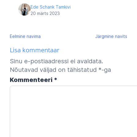
Ede Schank Tamkivi
20 märts 2023
Navigeerimine
Eelmine
navima
Järgmine
navits
Lisa kommentaar
Sinu e-postiaadressi ei avaldata.
Nõutavad väljad on tähistatud
*
-ga
Kommenteeri
*