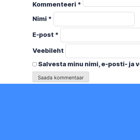
Kommenteeri
*
Nimi
*
E-post
*
Veebileht
Salvesta minu nimi, e-posti- ja