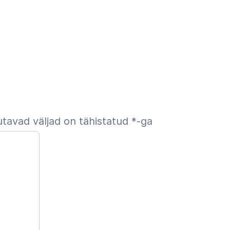
tavad väljad on tähistatud
*
-ga