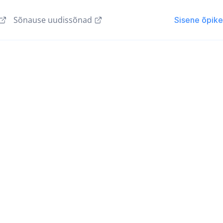
Sõnause uudissõnad
Sisene õpik