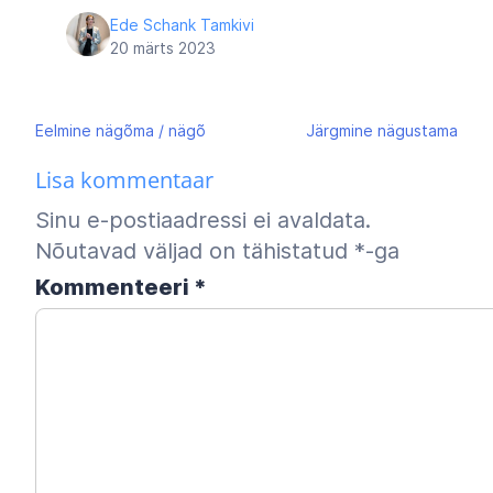
Ede Schank Tamkivi
20 märts 2023
Navigeerimine
Eelmine
nägõma / nägõ
Järgmine
nägustama
Lisa kommentaar
Sinu e-postiaadressi ei avaldata.
Nõutavad väljad on tähistatud
*
-ga
Kommenteeri
*