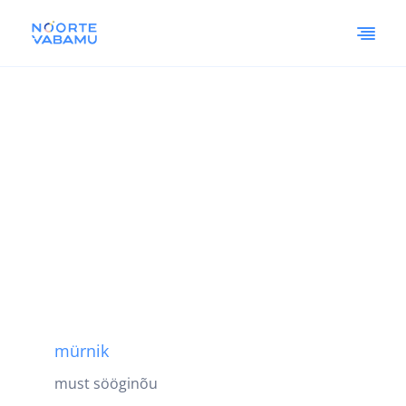
mürnik
must sööginõu