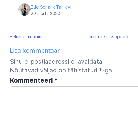
Ede Schank Tamkivi
20 märts 2023
Navigeerimine
Eelmine
müntima
Järgmine
musopeed
Lisa kommentaar
Sinu e-postiaadressi ei avaldata.
Nõutavad väljad on tähistatud
*
-ga
Kommenteeri
*