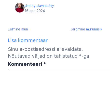
dmitriy.slavinschiy
16 apr. 2024
Navigeerimine
Eelmine
mun
Järgmine
murunüsik
Lisa kommentaar
Sinu e-postiaadressi ei avaldata.
Nõutavad väljad on tähistatud
*
-ga
Kommenteeri
*