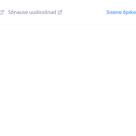
Sõnause uudissõnad
Sisene õpik