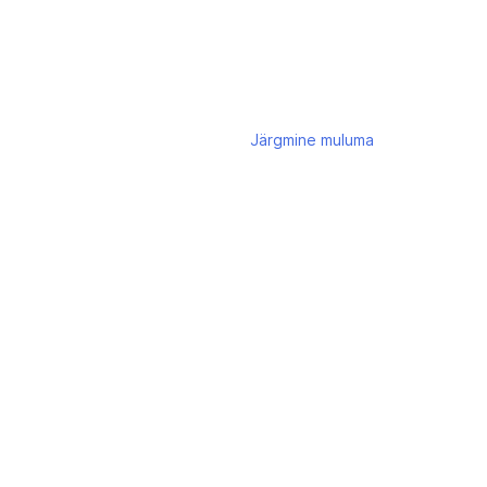
Järgmine
muluma