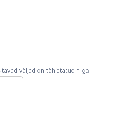
tavad väljad on tähistatud
*
-ga