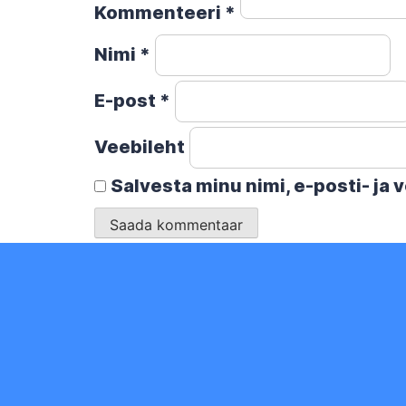
Kommenteeri
*
Nimi
*
E-post
*
Veebileht
Salvesta minu nimi, e-posti- ja