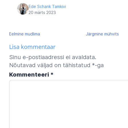
Ede Schank Tamkivi
20 märts 2023
Navigeerimine
Eelmine
mudlima
Järgmine
mühvits
Lisa kommentaar
Sinu e-postiaadressi ei avaldata.
Nõutavad väljad on tähistatud
*
-ga
Kommenteeri
*