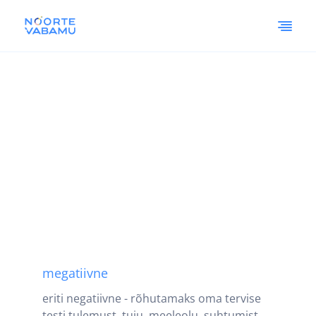
megatiivne
eriti negatiivne - rõhutamaks oma tervise
testi tulemust, tuju, meeleolu, suhtumist