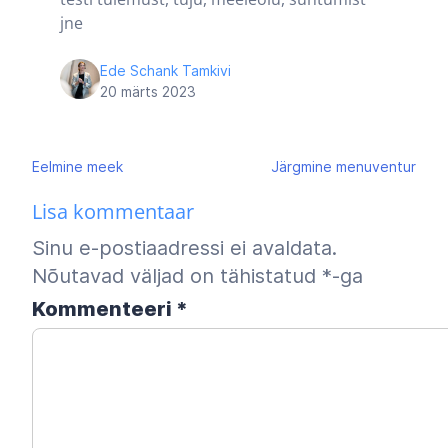
jne
Ede Schank Tamkivi
20 märts 2023
Navigeerimine
Eelmine
meek
Järgmine
menuventur
Lisa kommentaar
Sinu e-postiaadressi ei avaldata.
Nõutavad väljad on tähistatud
*
-ga
Kommenteeri
*