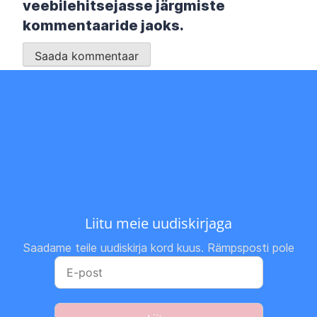
veebilehitsejasse järgmiste
kommentaaride jaoks.
Liitu meie uudiskirjaga
Saadame teile uudiskirja kord kuus. Rämpsposti pole