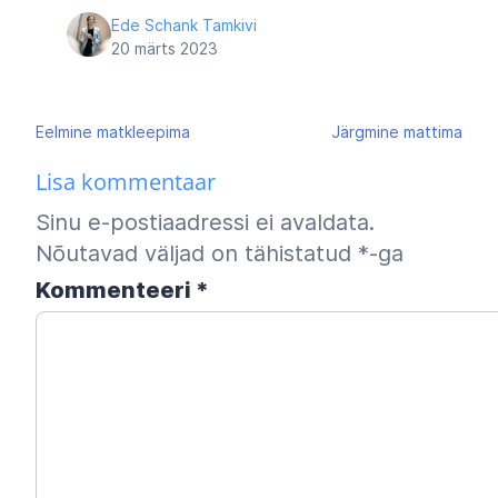
Ede Schank Tamkivi
20 märts 2023
Navigeerimine
Eelmine
matkleepima
Järgmine
mattima
Lisa kommentaar
Sinu e-postiaadressi ei avaldata.
Nõutavad väljad on tähistatud
*
-ga
Kommenteeri
*