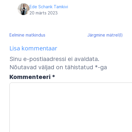
Ede Schank Tamkivi
20 märts 2023
Navigeerimine
Eelmine
matkindus
Järgmine
mätrel(l)
Lisa kommentaar
Sinu e-postiaadressi ei avaldata.
Nõutavad väljad on tähistatud
*
-ga
Kommenteeri
*