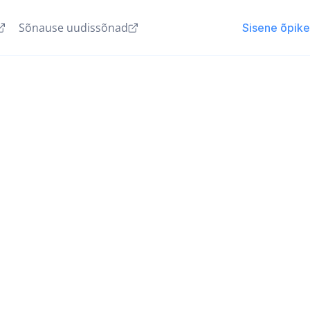
Sõnause uudissõnad
Sisene õpik