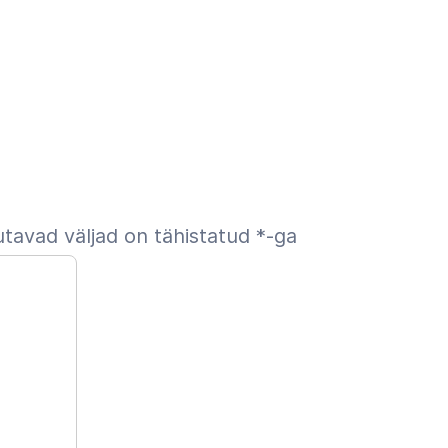
tavad väljad on tähistatud
*
-ga