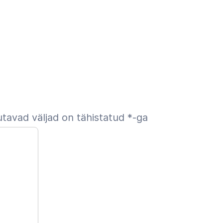
tavad väljad on tähistatud
*
-ga