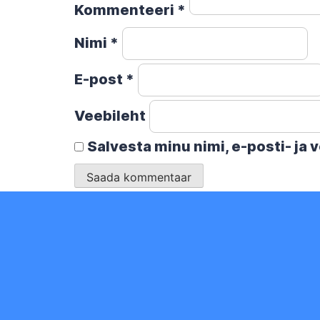
Kommenteeri
*
Nimi
*
E-post
*
Veebileht
Salvesta minu nimi, e-posti- ja