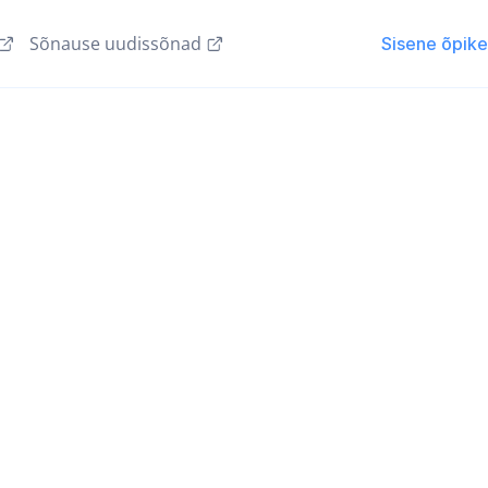
Sõnause uudissõnad
Sisene õpik