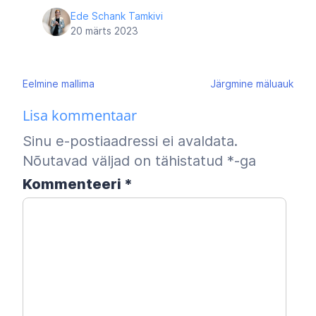
Ede Schank Tamkivi
20 märts 2023
Navigeerimine
Eelmine
mallima
Järgmine
mäluauk
Lisa kommentaar
Sinu e-postiaadressi ei avaldata.
Nõutavad väljad on tähistatud
*
-ga
Kommenteeri
*