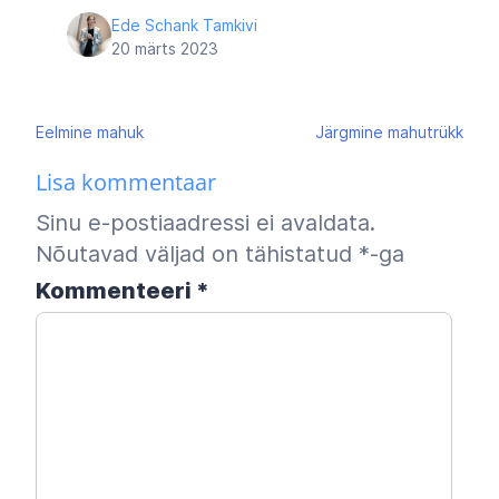
Ede Schank Tamkivi
20 märts 2023
Navigeerimine
Eelmine
mahuk
Järgmine
mahutrükk
Lisa kommentaar
Sinu e-postiaadressi ei avaldata.
Nõutavad väljad on tähistatud
*
-ga
Kommenteeri
*