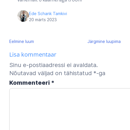
Ede Schank Tamkivi
20 märts 2023
Navigeerimine
Eelmine
luum
Järgmine
luupima
Lisa kommentaar
Sinu e-postiaadressi ei avaldata.
Nõutavad väljad on tähistatud
*
-ga
Kommenteeri
*