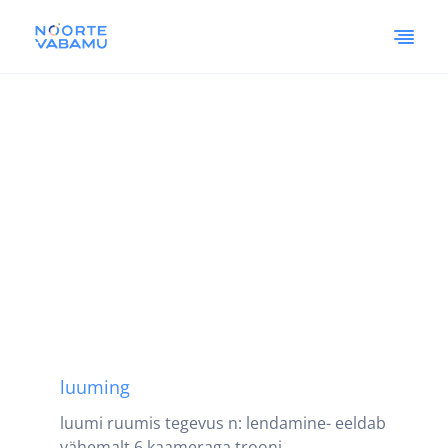
luuming
luumi ruumis tegevus n: lendamine- eeldab
vähemalt 6 kaameraga trooni