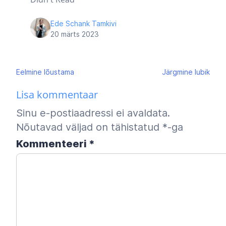
Ede Schank Tamkivi
20 märts 2023
Navigeerimine
Eelmine
lõustama
Järgmine
lubik
Lisa kommentaar
Sinu e-postiaadressi ei avaldata.
Nõutavad väljad on tähistatud
*
-ga
Kommenteeri
*