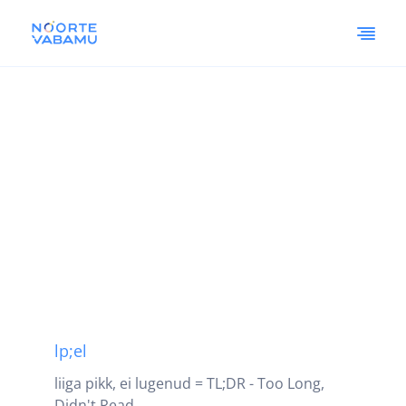
lp;el
liiga pikk, ei lugenud = TL;DR - Too Long,
Didn't Read