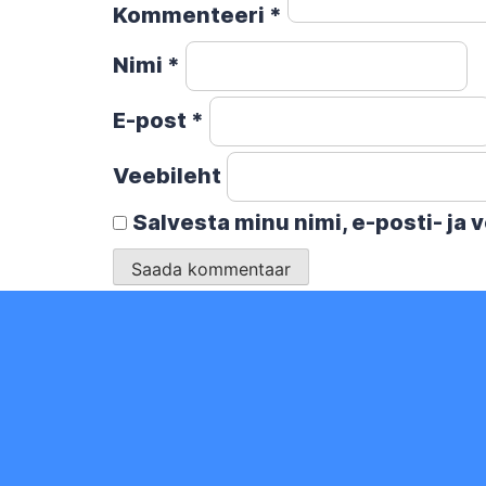
Kommenteeri
*
Nimi
*
E-post
*
Veebileht
Salvesta minu nimi, e-posti- ja