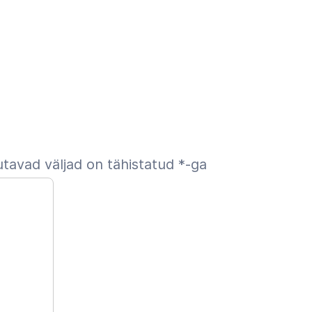
tavad väljad on tähistatud
*
-ga