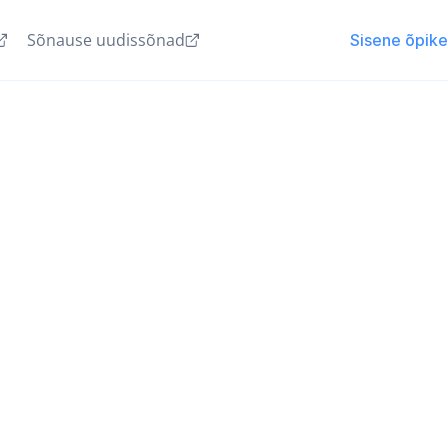
Sõnause uudissõnad
Sisene õpik