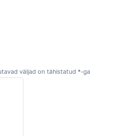
tavad väljad on tähistatud
*
-ga