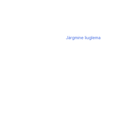
Järgmine
liuglema