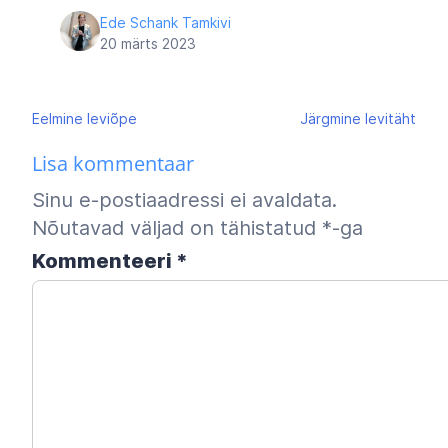
Ede Schank Tamkivi
20 märts 2023
Navigeerimine
Eelmine
leviõpe
Järgmine
levitäht
Lisa kommentaar
Sinu e-postiaadressi ei avaldata.
Nõutavad väljad on tähistatud
*
-ga
Kommenteeri
*