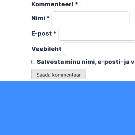
Kommenteeri
*
Nimi
*
E-post
*
Veebileht
Salvesta minu nimi, e-posti- ja