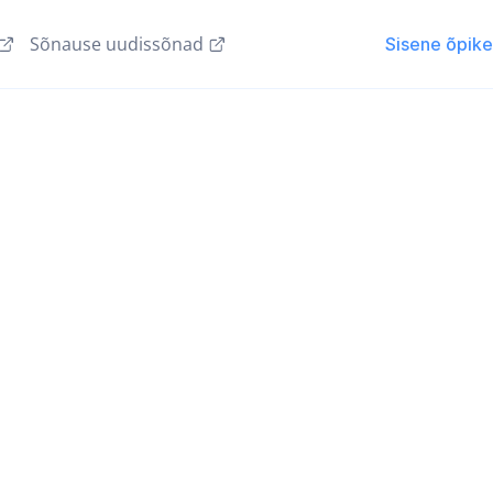
Sõnause uudissõnad
Sisene õpik