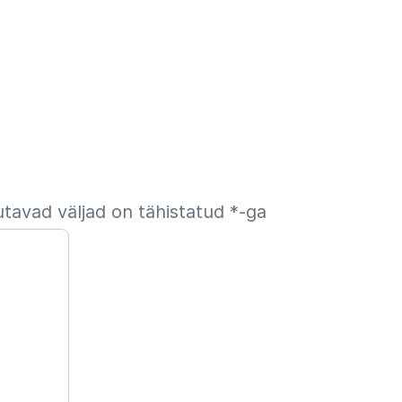
tavad väljad on tähistatud
*
-ga