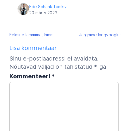
Ede Schank Tamkivi
20 märts 2023
Navigeerimine
Eelmine
lammima, lamm
Järgmine
langvooglus
Lisa kommentaar
Sinu e-postiaadressi ei avaldata.
Nõutavad väljad on tähistatud
*
-ga
Kommenteeri
*