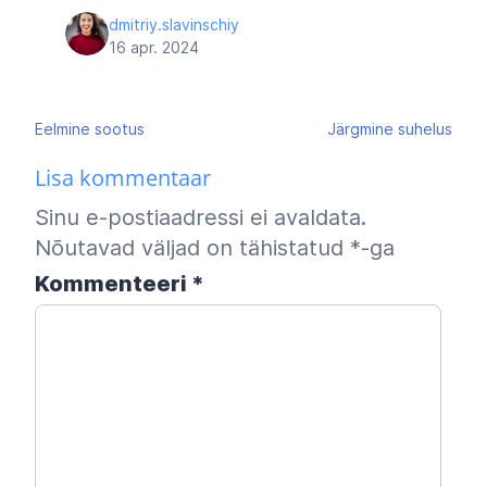
dmitriy.slavinschiy
16 apr. 2024
Navigeerimine
Eelmine
sootus
Järgmine
suhelus
Lisa kommentaar
Sinu e-postiaadressi ei avaldata.
Nõutavad väljad on tähistatud
*
-ga
Kommenteeri
*