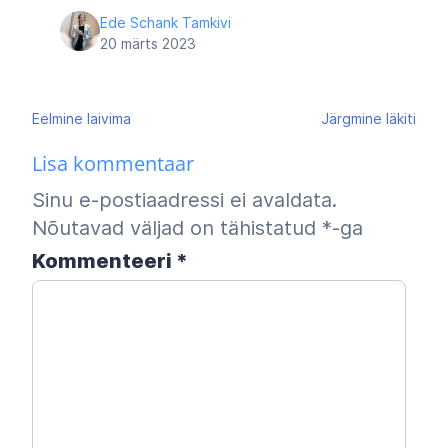
Ede Schank Tamkivi
20 märts 2023
Navigeerimine
Eelmine
laivima
Järgmine
läkiti
Lisa kommentaar
Sinu e-postiaadressi ei avaldata.
Nõutavad väljad on tähistatud
*
-ga
Kommenteeri
*