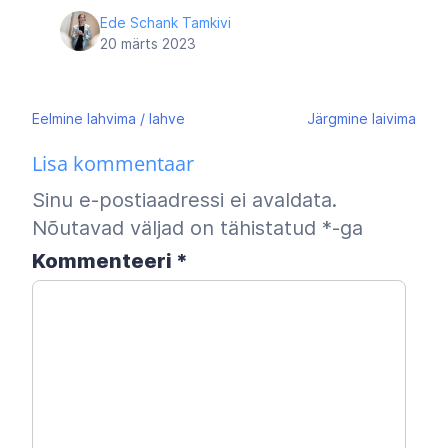
Ede Schank Tamkivi
20 märts 2023
Navigeerimine
Eelmine
lahvima / lahve
Järgmine
laivima
Lisa kommentaar
Sinu e-postiaadressi ei avaldata.
Nõutavad väljad on tähistatud
*
-ga
Kommenteeri
*