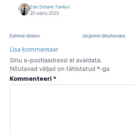
Ede Schank Tamkivi
20 märts 2023
Navigeerimine
Eelmine
lähilevi
Järgmine
lähiühendus
Lisa kommentaar
Sinu e-postiaadressi ei avaldata.
Nõutavad väljad on tähistatud
*
-ga
Kommenteeri
*