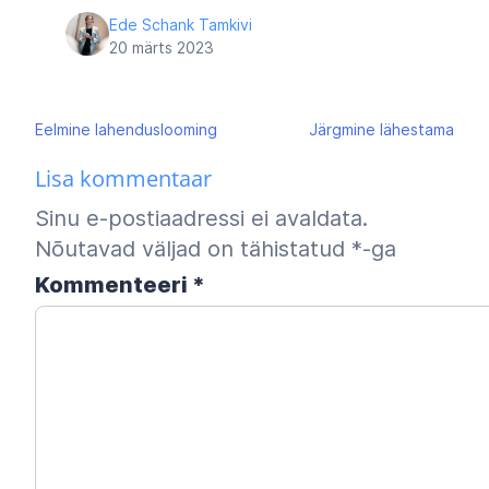
Ede Schank Tamkivi
20 märts 2023
Navigeerimine
Eelmine
lahenduslooming
Järgmine
lähestama
Lisa kommentaar
Sinu e-postiaadressi ei avaldata.
Nõutavad väljad on tähistatud
*
-ga
Kommenteeri
*