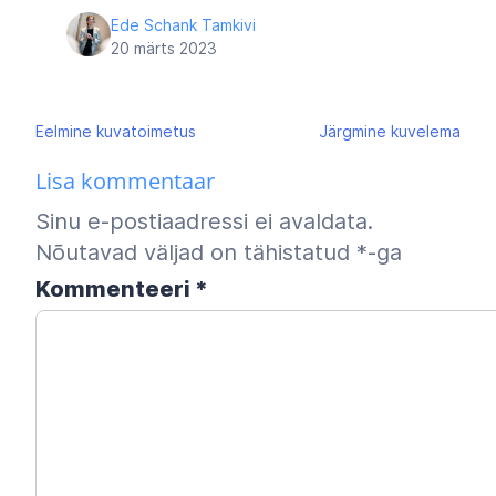
Ede Schank Tamkivi
20 märts 2023
Navigeerimine
Eelmine
kuvatoimetus
Järgmine
kuvelema
Lisa kommentaar
Sinu e-postiaadressi ei avaldata.
Nõutavad väljad on tähistatud
*
-ga
Kommenteeri
*