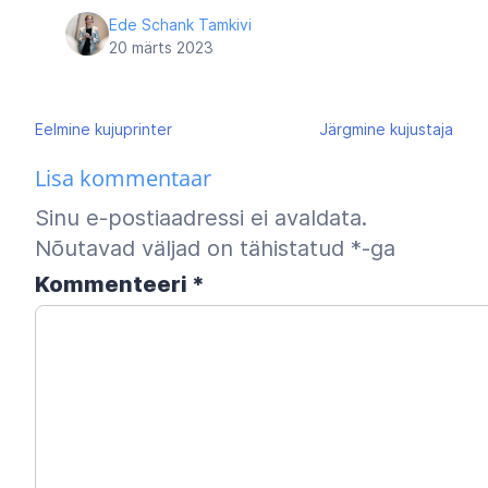
Ede Schank Tamkivi
20 märts 2023
Navigeerimine
Eelmine
kujuprinter
Järgmine
kujustaja
Lisa kommentaar
Sinu e-postiaadressi ei avaldata.
Nõutavad väljad on tähistatud
*
-ga
Kommenteeri
*