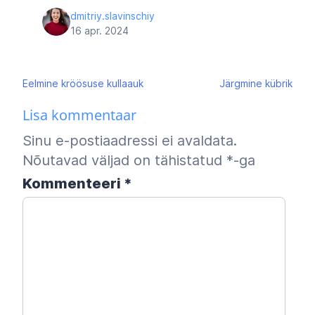
dmitriy.slavinschiy
16 apr. 2024
Navigeerimine
Eelmine
kröösuse kullaauk
Järgmine
kübrik
Lisa kommentaar
Sinu e-postiaadressi ei avaldata.
Nõutavad väljad on tähistatud
*
-ga
Kommenteeri
*