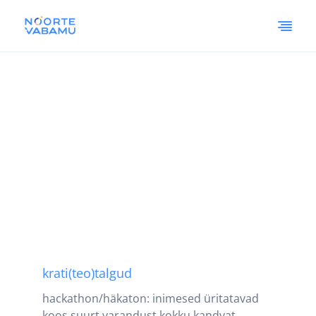
krati(teo)talgud
hackathon/häkaton: inimesed üritatavad
koos suurt varandust kokku kandvat