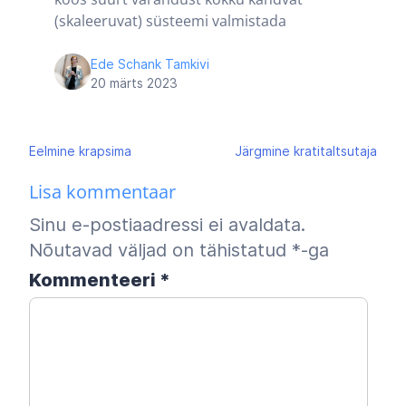
(skaleeruvat) süsteemi valmistada
Ede Schank Tamkivi
20 märts 2023
Navigeerimine
Eelmine
krapsima
Järgmine
kratitaltsutaja
Lisa kommentaar
Sinu e-postiaadressi ei avaldata.
Nõutavad väljad on tähistatud
*
-ga
Kommenteeri
*