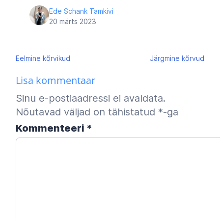
Ede Schank Tamkivi
20 märts 2023
Navigeerimine
Eelmine
kõrvikud
Järgmine
kõrvud
Lisa kommentaar
Sinu e-postiaadressi ei avaldata.
Nõutavad väljad on tähistatud
*
-ga
Kommenteeri
*