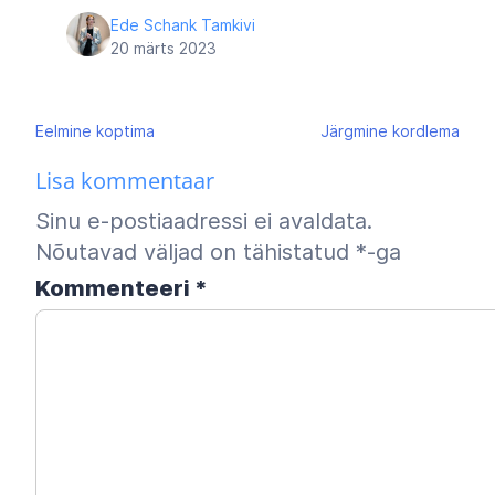
Ede Schank Tamkivi
20 märts 2023
Navigeerimine
Eelmine
koptima
Järgmine
kordlema
Lisa kommentaar
Sinu e-postiaadressi ei avaldata.
Nõutavad väljad on tähistatud
*
-ga
Kommenteeri
*