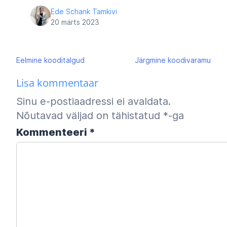
Ede Schank Tamkivi
20 märts 2023
Navigeerimine
Eelmine
kooditalgud
Järgmine
koodivaramu
Lisa kommentaar
Sinu e-postiaadressi ei avaldata.
Nõutavad väljad on tähistatud
*
-ga
Kommenteeri
*