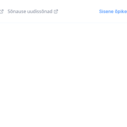
Sõnause uudissõnad
Sisene õpik