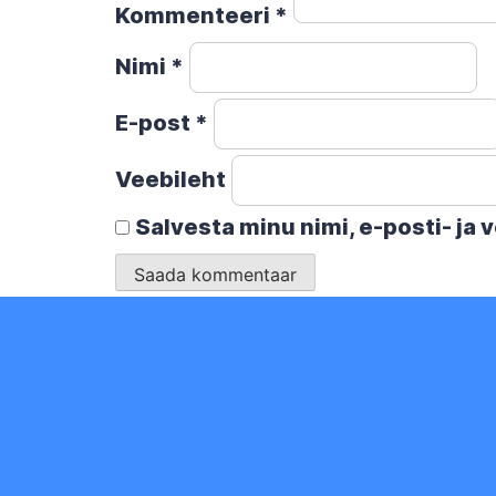
Kommenteeri
*
Nimi
*
E-post
*
Veebileht
Salvesta minu nimi, e-posti- ja