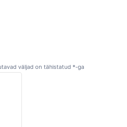
tavad väljad on tähistatud
*
-ga