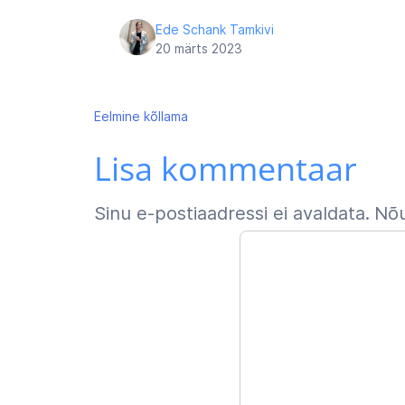
Ede Schank Tamkivi
20 märts 2023
Navigeerimine
Eelmine
kõllama
Lisa kommentaar
Sinu e-postiaadressi ei avaldata.
Nõu