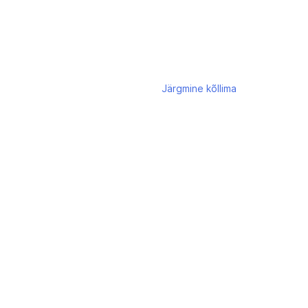
Järgmine
kõllima