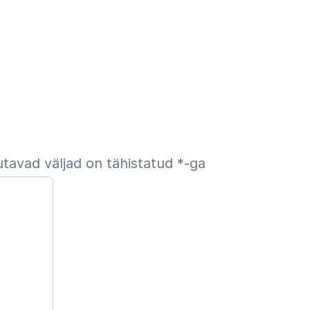
tavad väljad on tähistatud
*
-ga