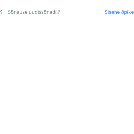
Sõnause uudissõnad
Sisene õpik