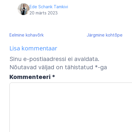
Ede Schank Tamkivi
20 märts 2023
Navigeerimine
Eelmine
kohavõrk
Järgmine
kohtõpe
Lisa kommentaar
Sinu e-postiaadressi ei avaldata.
Nõutavad väljad on tähistatud
*
-ga
Kommenteeri
*