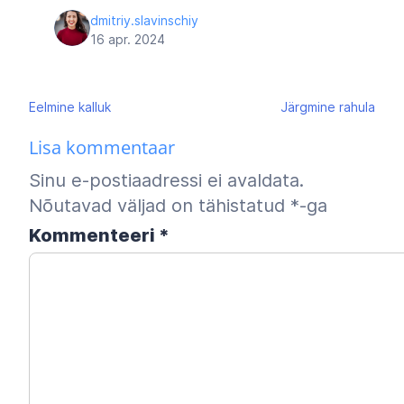
dmitriy.slavinschiy
16 apr. 2024
Navigeerimine
Eelmine
kalluk
Järgmine
rahula
Lisa kommentaar
Sinu e-postiaadressi ei avaldata.
Nõutavad väljad on tähistatud
*
-ga
Kommenteeri
*